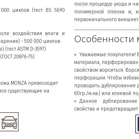
после процедур ухода и чи
000 циклов (тест BS 5690
полимерной плёнки и, к
первоначального внешнего
после воздействия влаги и
Особенности 
старение) - 500 000 циклов
) (тест ASTM D-3597)
Уважаемые покупатели! В
(ГОСТ 20876-75)
материала, перфорирован
свойством ворситься. Ворси
перфорации. Чтобы избавит
кожа MONZA превосходит 
проводить дублирование д
се существующие на 
60гр./м.кв.) или клеевой п
Данное дублирование
свойства и предотвращает