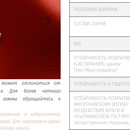
ПОЛЕЗНАЯ ШИРИНА
СОСТАВ СЫРЬЯ
ВЕС
УСТОЙЧИВОСТЬ ПОКРЫТИ
К ИСТИРАНИЮ, циклы
(тест Мартиндейла)
 может отличаться от
УСТОЙЧИВОСТЬ К ГИДРОЛ
те. Для более четкого
УСТОЙЧИВОСТЬ ПОКРЫТИ
й гаммы обращайтесь к
МНОГОКРАТНОМУ ИЗГИБУ
ВОЗДЕЙСТВИЯ ВЛАГИ И
ьзования в кабриолетах.
УЛЬТРАФИОЛЕТА ГОСТ 8979
улей. Для перетяжки рулей
(искусственное старение,
EERING WHEEL.