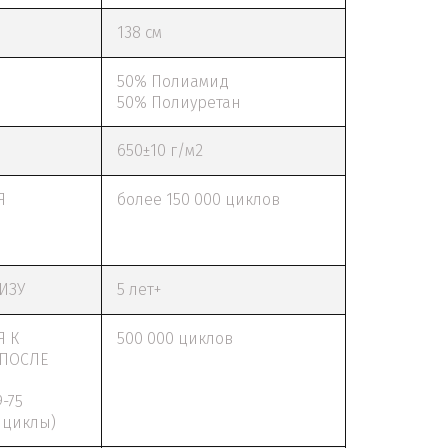
138 см
50% Полиамид
50% Полиуретан
650±10 г/м2
Я
более 150 000 циклов
ИЗУ
5 лет+
Я К
500 000 циклов
 ПОСЛЕ
-75
 циклы)