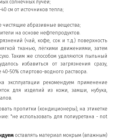
мых солнечных лучей;
40 см от источников тепла;
е чистящие абразивные вещества;
рители на основе нефтепродуктов.
язнений (чай, кофе, сок и т.д.) поверхность
мягкой тканью, лёгкими движениями, затем
сухо. Таким же способом удаляются пыльный
удалось избавиться от загрязнения сразу,
 40-50% спиртово-водного раствора.
ка эксплуатации рекомендуем применение
ток для изделий из кожи, замши, нубука,
иалов.
овать пропитки (кондиционеры), на этикетке
ие: "не использовать для полиуретана - not
ндуем
оставлять материал мокрым (влажным)