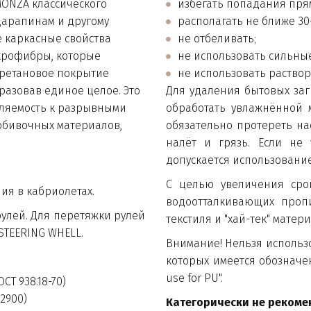
ONZA классического 
избегать попадания пря
царапинам и другому 
располагать не ближе 30-
каркасные свойства 
не отбеливать;
крофибры, которые 
не использовать сильны
ретановое покрытие 
не использовать раство
разовав единое целое. Это 
Для удаления бытовых загр
ляемость к разрывными 
обработать увлажнённой 
обивочных материалов, 
обязательно протереть на
налёт и грязь. Если не 
допускается использование
С целью увеличения сро
ия в кабриолетах.
водоотталкивающих пропи
улей. Для перетяжки рулей
текстиля и "хай-тек" матер
STEERING WHELL.
Внимание! Нельзя использ
которых имеется обозначен
use for PU".
СТ 938.18-70)
22900)
Категорически не рекоме