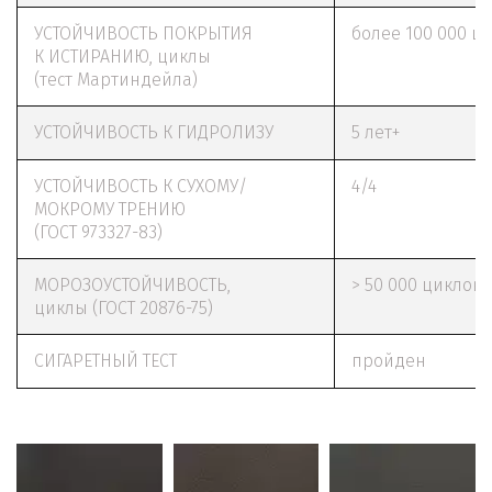
УСТОЙЧИВОСТЬ ПОКРЫТИЯ
более 100 000 ц
К ИСТИРАНИЮ, циклы
(тест Мартиндейла)
УСТОЙЧИВОСТЬ К ГИДРОЛИЗУ
5 лет+
УСТОЙЧИВОСТЬ К СУХОМУ/
4/4
МОКРОМУ ТРЕНИЮ
(ГОСТ 973327-83)
МОРОЗОУСТОЙЧИВОСТЬ,
> 50 000 циклов
циклы (ГОСТ 20876-75)
СИГАРЕТНЫЙ ТЕСТ
пройден