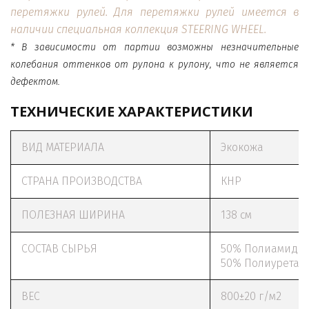
перетяжки рулей. Для перетяжки рулей имеется в
наличии специальная коллекция
STEERING WHEEL.
* В зависимости от партии возможны незначительные
колебания оттенков от рулона к рулону, что не является
дефектом.
ТЕХНИЧЕСКИЕ ХАРАКТЕРИСТИКИ
ВИД МАТЕРИАЛА
Экокожа
СТРАНА ПРОИЗВОДСТВА
КНР
ПОЛЕЗНАЯ ШИРИНА
138 см
СОСТАВ СЫРЬЯ
50% Полиамид
50% Полиуретан
ВЕС
800±20 г/м2