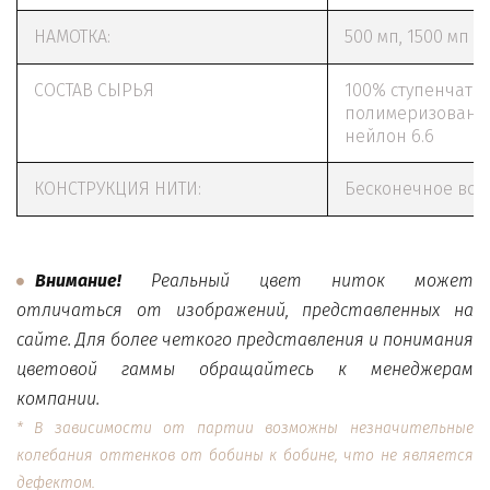
НАМОТКА:
500 мп, 1500 мп
СОСТАВ СЫРЬЯ
100% ступенчато
полимеризован
нейлон 6.6
КОНСТРУКЦИЯ НИТИ:
Бесконечное вол
Внимание!
Реальный цвет ниток может
отличаться от изображений, представленных на
сайте. Для более четкого представления и понимания
цветовой гаммы обращайтесь к менеджерам
компании.
* В зависимости от партии возможны незначительные
колебания оттенков от бобины к бобине, что не является
дефектом.