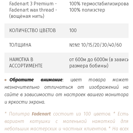
Fadenart 3 Premium -
100% термостабилизирован
Fadenart wax thread -
100% полиэстер
(вощёная нить)
КОЛИЧЕСТВО ЦВЕТОВ
100
ТОЛЩИНА
№№ 10/15/20/30/40/60
НАМОТКА В
от 600м до 6000м (в зависи
АССОРТИМЕНТЕ
размера бобины)
Обратите внимание
: цвет товара может
незначительно отличаться от изображений на
сайте в зависимости от настроек вашего монитора
и яркости экрана.
* Палитра
Fadenart
состоит из 100 цветов
.
* Есть
вариант катушки с маленькой намоткой для
небольших мастерских и частных клиентов. * На всех