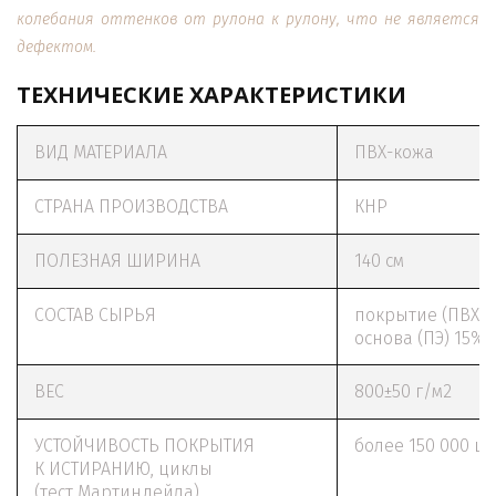
колебания оттенков от рулона к рулону, что не является
дефектом.
ТЕХНИЧЕСКИЕ ХАРАКТЕРИСТИКИ
ВИД МАТЕРИАЛА
ПВХ-кожа
СТРАНА ПРОИЗВОДСТВА
КНР
ПОЛЕЗНАЯ ШИРИНА
140 см
СОСТАВ СЫРЬЯ
покрытие (ПВХ) 
основа (ПЭ) 15%
ВЕС
800±50 г/м2
УСТОЙЧИВОСТЬ ПОКРЫТИЯ
более 150 000 ц
К ИСТИРАНИЮ, циклы
(тест Мартиндейла)